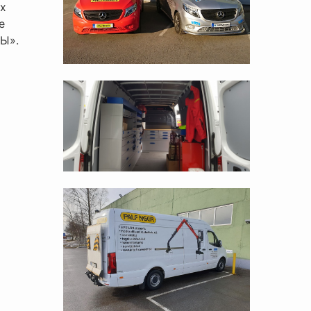
ых
е
Ы».