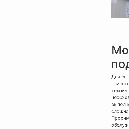
Мо
по
Для бы
клиент
технич
необхо
выполн
сложно
Просим
обслуж