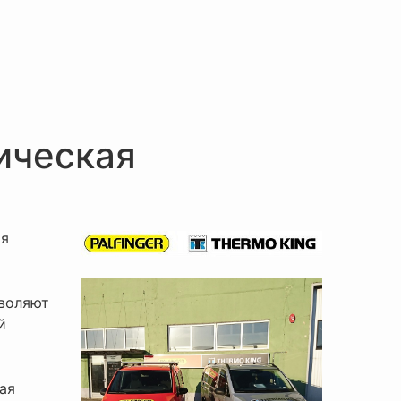
ическая
ия
ы
воляют
й
ая