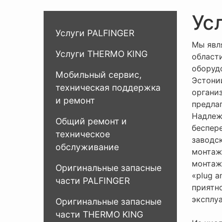
Ус
Услуги PALFINGER
Мы явл
Услуги THERMO KING
област
оборуд
Мобильный сервис,
Эстони
техническая поддержка
органи
и ремонт
предла
Надлеж
Общий ремонт и
беспер
техническое
заводс
обслуживание
монтаж
монтаж
Оригинальные запасные
«plug a
части PALFINGER
приятн
эксплу
Оригинальные запасные
части THERMO KING