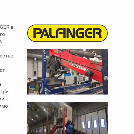
GER в
го
в
чество
RU
ют
и
 При
ки
мимо