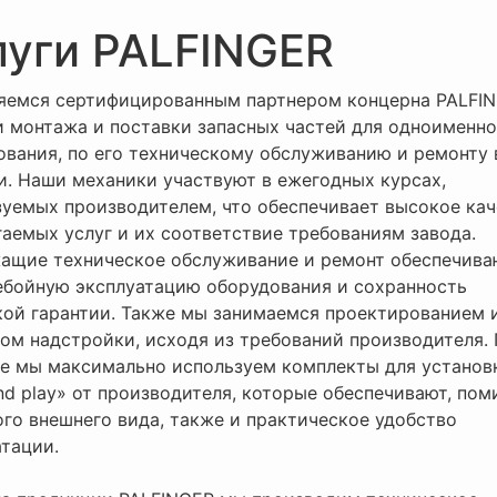
луги PALFINGER
яемся сертифицированным партнером концерна PALFIN
и монтажа и поставки запасных частей для одноименно
ования, по его техническому обслуживанию и ремонту 
и. Наши механики участвуют в ежегодных курсах,
зуемых производителем, что обеспечивает высокое ка
гаемых услуг и их соответствие требованиям завода.
ащие техническое обслуживание и ремонт обеспечива
ебойную эксплуатацию оборудования и сохранность
кой гарантии. Также мы занимаемся проектированием 
ом надстройки, исходя из требований производителя.
е мы максимально используем комплекты для установ
nd play» от производителя, которые обеспечивают, по
ого внешнего вида, также и практическое удобство
атации.