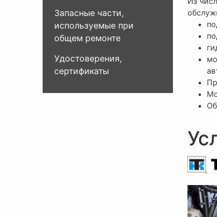
Из чис
Запасные части,
обслуж
по
используемые при
по
общем ремонте
ги
Удостоверения,
мо
сертификаты
ав
Пр
Мо
Об
Ус