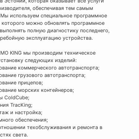
в Эстонии, которая оказывает все услуги
оизводителя, обеспечивая тем самым
 Мы используем специальное программное
и которого можно обновлять программное
 выполнять полную диагностику последнего,
еребойную эксплуатацию устройства.
RMO KING мы производим техническое
установку следующих изделий:
ование коммерческого автотранспорта;
вание грузового автотранспорта;
ование прицепов;
ование морских контейнеров;
ы ColdCube;
ия TracKing;
таж и настройка;
много обеспечения;
отношении техобслуживания и ремонта в
астях света.