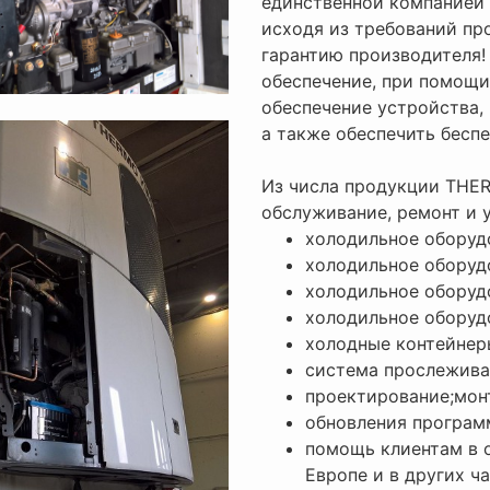
единственной компанией 
исходя из требований пр
гарантию производителя!
обеспечение, при помощ
обеспечение устройства,
а также обеспечить бесп
Из числа продукции THE
обслуживание, ремонт и 
холодильное оборуд
холодильное оборудо
холодильное оборуд
холодильное оборуд
холодные контейнер
система прослеживан
проектирование;мон
обновления програм
помощь клиентам в 
Европе и в других ч