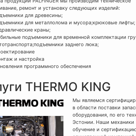
ла продукции PALFINGER мы производим техническое
ивание, ремонт и установку следующих изделий:
дъемники для древесины;
дъемники для металлолома и мусора;крюковые лифты;
дравлические краны;
бильные подъемники для временной комплектации гру
тотранспорта;подъемники заднего люка;
оектирование
нтаж и настройка
новления программного обеспечения
луги THERMO KING
Мы являемся сертифицир
в области поставки запа
оборудования, по его те
Эстонии. Наши механики
обучение и сертификацию